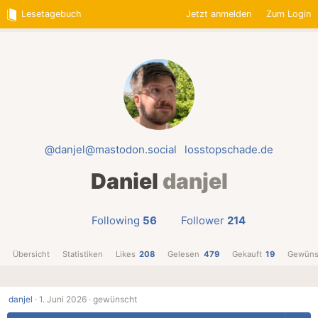
Lesetagebuch
Jetzt anmelden
Zum Login
@danjel@mastodon.social
losstopschade.de
Daniel
danjel
Following
56
Follower
214
Übersicht
Statistiken
Likes
208
Gelesen
479
Gekauft
19
Gewüns
danjel
·
1. Juni 2026 ·
gewünscht