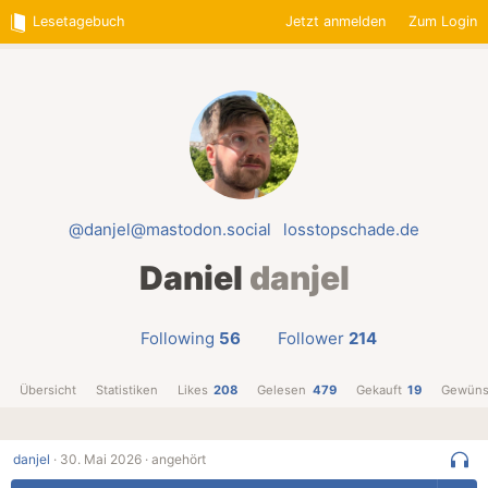
Lesetagebuch
Jetzt anmelden
Zum Login
@danjel@mastodon.social
losstopschade.de
Daniel
danjel
Following
56
Follower
214
Übersicht
Statistiken
Likes
208
Gelesen
479
Gekauft
19
Gewüns
danjel
·
30. Mai 2026 ·
angehört