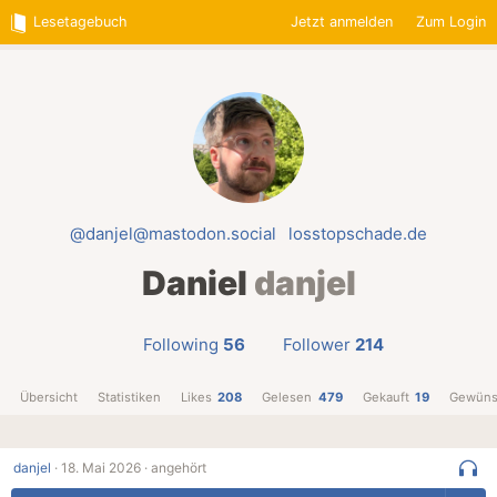
Lesetagebuch
Jetzt anmelden
Zum Login
@danjel@mastodon.social
losstopschade.de
Daniel
danjel
Following
56
Follower
214
Übersicht
Statistiken
Likes
208
Gelesen
479
Gekauft
19
Gewüns
danjel
·
18. Mai 2026 ·
angehört