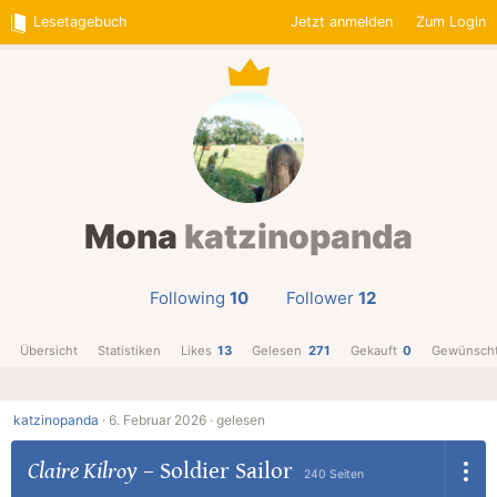
Lesetagebuch
Jetzt anmelden
Zum Login
Mona
katzinopanda
Following
10
Follower
12
Übersicht
Statistiken
Likes
13
Gelesen
271
Gekauft
0
Gewünsch
katzinopanda
·
6. Februar 2026 ·
gelesen
Claire Kilroy
–
Soldier Sailor
240 Seiten