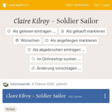
Lesetagebuch
Jetzt anmelden
Zum Login
Claire Kilroy
–
Soldier Sailor
Als gelesen eintragen …
Als gekauft markieren
Wünschen
Als angefangen markieren
Als abgebrochen eintragen …
Im Onlineshop suchen …
Änderung vorschlagen …
katzinopanda
·
6. Februar 2026 ·
gelesen
Claire Kilroy
–
Soldier Sailor
240 Seiten
fiction