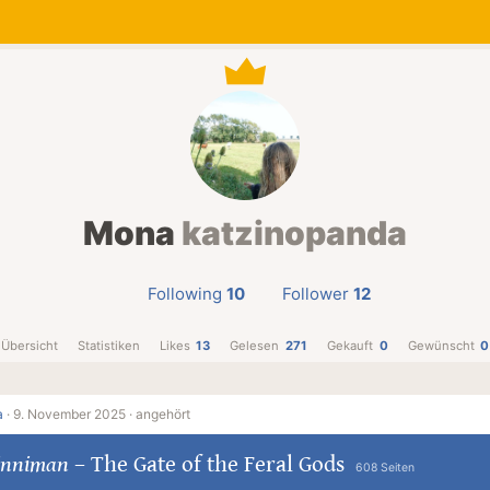
Mona
katzinopanda
Following
10
Follower
12
Übersicht
Statistiken
Likes
13
Gelesen
271
Gekauft
0
Gewünscht
0
a
·
9. November 2025 ·
angehört
inniman
–
The Gate of the Feral Gods
608 Seiten