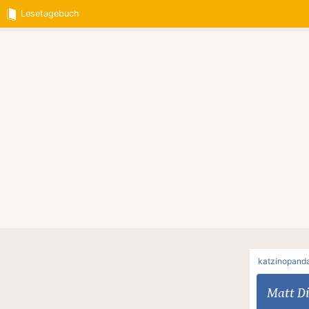
Lesetagebuch
katzinopand
Matt D