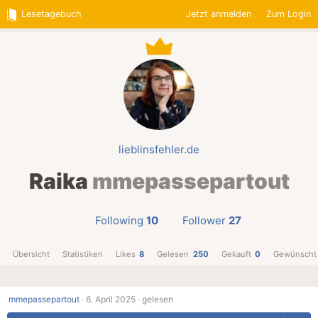
Lesetagebuch
Jetzt anmelden
Zum Login
lieblinsfehler.de
Raika
mmepassepartout
Following
10
Follower
27
Übersicht
Statistiken
Likes
8
Gelesen
250
Gekauft
0
Gewünscht
mmepassepartout
·
6. April 2025 ·
gelesen