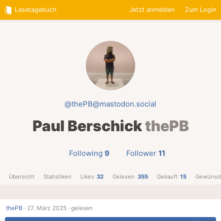
Lesetagebuch
Jetzt anmelden
Zum Login
@thePB@mastodon.social
Paul Berschick
thePB
Following
9
Follower
11
Übersicht
Statistiken
Likes
32
Gelesen
355
Gekauft
15
Gewünsc
thePB
·
27. März 2025 ·
gelesen