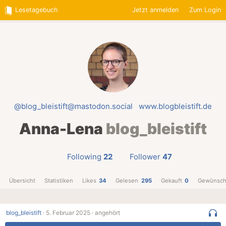
Lesetagebuch
Jetzt anmelden
Zum Login
@blog_bleistift@mastodon.social
www.blogbleistift.de
Anna-Lena
blog_bleistift
Following
22
Follower
47
Übersicht
Statistiken
Likes
34
Gelesen
295
Gekauft
0
Gewünsch
blog_bleistift
·
5. Februar 2025 ·
angehört