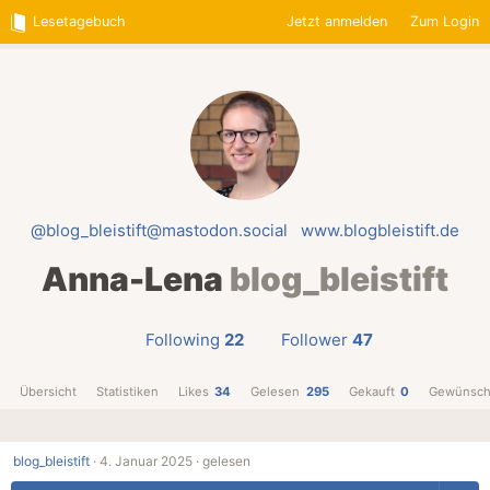
Lesetagebuch
Jetzt anmelden
Zum Login
@blog_bleistift@mastodon.social
www.blogbleistift.de
Anna-Lena
blog_bleistift
Following
22
Follower
47
Übersicht
Statistiken
Likes
34
Gelesen
295
Gekauft
0
Gewünsch
blog_bleistift
·
4. Januar 2025 ·
gelesen