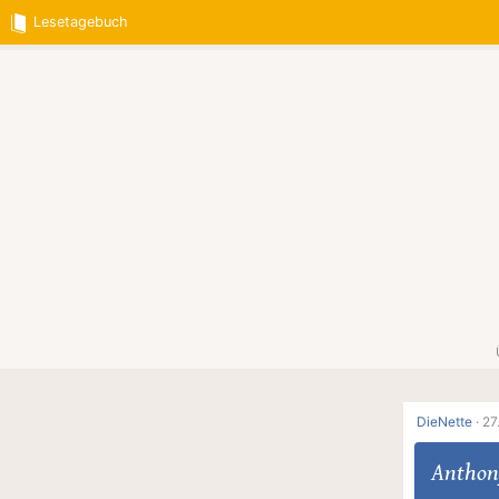
Lesetagebuch
DieNette
·
27
Anthon