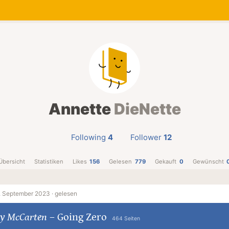
Annette
DieNette
Following
4
Follower
12
Übersicht
Statistiken
Likes
156
Gelesen
779
Gekauft
0
Gewünscht
. September 2023 ·
gelesen
y McCarten
–
Going Zero
464 Seiten