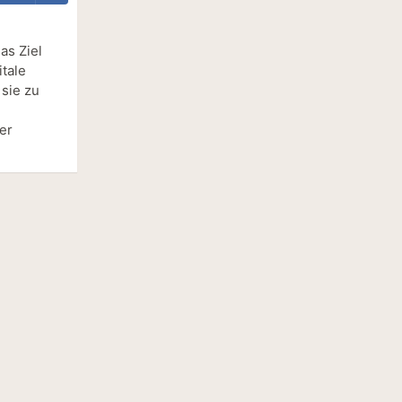
as Ziel
tale
sie zu
er