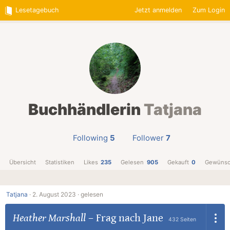
Lesetagebuch
Jetzt anmelden
Zum Login
Buchhändlerin
Tatjana
Following
5
Follower
7
Übersicht
Statistiken
Likes
235
Gelesen
905
Gekauft
0
Gewünsc
Tatjana
·
2. August 2023 ·
gelesen
Heather Marshall
–
Frag nach Jane
432 Seiten