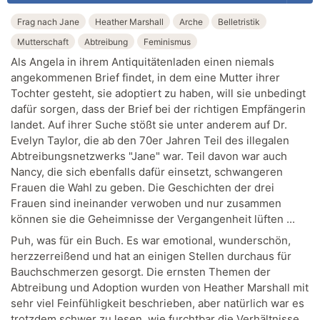
Frag nach Jane
Heather Marshall
Arche
Belletristik
Mutterschaft
Abtreibung
Feminismus
Als Angela in ihrem Antiquitätenladen einen niemals
angekommenen Brief findet, in dem eine Mutter ihrer
Tochter gesteht, sie adoptiert zu haben, will sie unbedingt
dafür sorgen, dass der Brief bei der richtigen Empfängerin
landet. Auf ihrer Suche stößt sie unter anderem auf Dr.
Evelyn Taylor, die ab den 70er Jahren Teil des illegalen
Abtreibungsnetzwerks "Jane" war. Teil davon war auch
Nancy, die sich ebenfalls dafür einsetzt, schwangeren
Frauen die Wahl zu geben. Die Geschichten der drei
Frauen sind ineinander verwoben und nur zusammen
können sie die Geheimnisse der Vergangenheit lüften ...
Puh, was für ein Buch. Es war emotional, wunderschön,
herzzerreißend und hat an einigen Stellen durchaus für
Bauchschmerzen gesorgt. Die ernsten Themen der
Abtreibung und Adoption wurden von Heather Marshall mit
sehr viel Feinfühligkeit beschrieben, aber natürlich war es
trotzdem schwer zu lesen, wie furchtbar die Verhältnisse