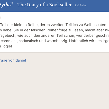
ythell
–
The Diary of a Bookseller
310 Seiten
 Teil der kleinen Reihe, deren zweiten Teil ich zu Weihnachten
habe. Sie in der falschen Reihenfolge zu lesen, macht aber nic
Tagebuch, wie auch den anderen Teil schon, wunderbar geschr
d charmant, sarkastisch und warmherzig. Hoffentlich wird es ir
rilogie!
träge von danjel