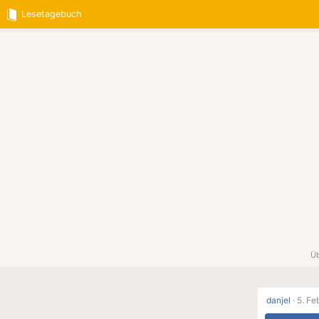
Lesetagebuch
Üb
danjel
·
5. Fe