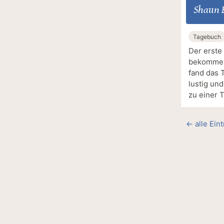
Shaun B
Tagebuch
Der erste
bekommen 
fand das 
lustig un
zu einer T
← alle Ein