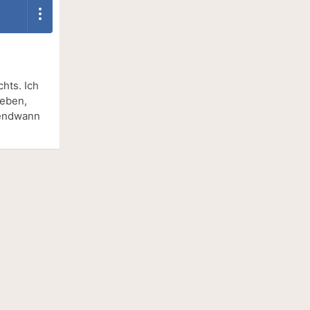
hts. Ich
ieben,
gendwann