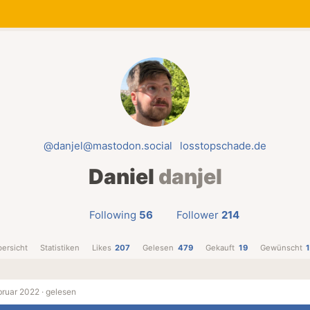
@danjel@mastodon.social
losstopschade.de
Daniel
danjel
Following
56
Follower
214
ersicht
Statistiken
Likes
207
Gelesen
479
Gekauft
19
Gewünscht
bruar 2022 ·
gelesen