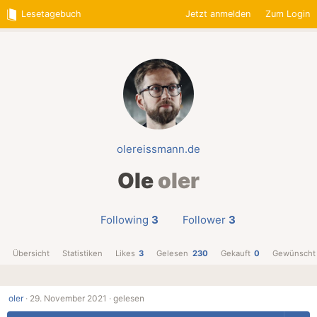
Lesetagebuch
Jetzt anmelden
Zum Login
olereissmann.de
Ole
oler
Following
3
Follower
3
Übersicht
Statistiken
Likes
3
Gelesen
230
Gekauft
0
Gewünscht
oler
·
29. November 2021 ·
gelesen