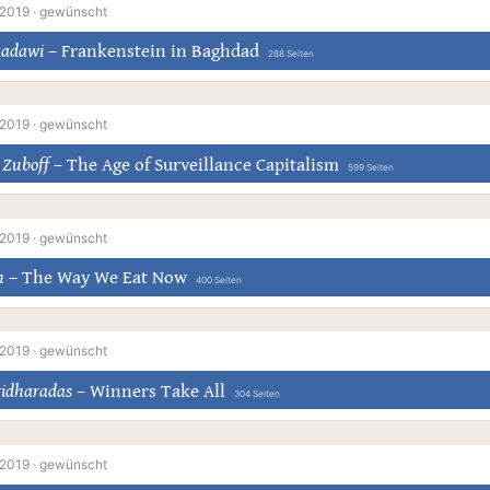
 2019 ·
gewünscht
adawi
–
Frankenstein in Baghdad
288 Seiten
 2019 ·
gewünscht
 Zuboff
–
The Age of Surveillance Capitalism
599 Seiten
 2019 ·
gewünscht
n
–
The Way We Eat Now
400 Seiten
 2019 ·
gewünscht
ridharadas
–
Winners Take All
304 Seiten
 2019 ·
gewünscht