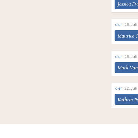
Jessica F
oler
·
26. Juli
Maurice C
oler
·
26. Juli
Mark Van
oler
·
22. Juli
Kathrin P