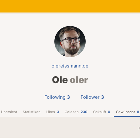
olereissmann.de
Ole
oler
Following
3
Follower
3
Übersicht
Statistiken
Likes
3
Gelesen
230
Gekauft
0
Gewünscht
8