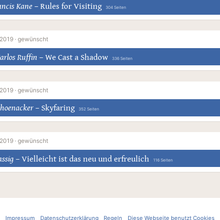
rancis Kane
–
Rules for Visiting
304 Seiten
 2019 ·
gewünscht
arlos Ruffin
–
We Cast a Shadow
336 Seiten
 2019 ·
gewünscht
hoenacker
–
Skyfaring
352 Seiten
 2019 ·
gewünscht
assig
–
Vielleicht ist das neu und erfreulich
116 Seiten
Impressum
Datenschutzerklärung
Regeln
Diese Webseite benutzt Cookies