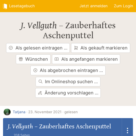
Lesetagebuch
Jetzt anmelden
Zum Login
J. Vellguth
–
Zauberhaftes
Aschenputtel
Als gelesen eintragen …
Als gekauft markieren
Wünschen
Als angefangen markieren
Als abgebrochen eintragen …
Im Onlineshop suchen …
Änderung vorschlagen …
Tatjana
·
23. November 2021 ·
gelesen
J. Vellguth
–
Zauberhaftes Aschenputtel
208 Seiten