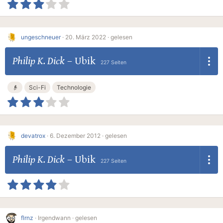
ungeschneuer
·
20. März 2022 ·
gelesen
Philip K. Dick
–
Ubik
227 Seiten
👴
Sci-Fi
Technologie
devatrox
·
6. Dezember 2012 ·
gelesen
Philip K. Dick
–
Ubik
227 Seiten
flrnz
·
Irgendwann ·
gelesen