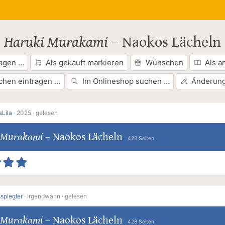
Haruki Murakami
–
Naokos Lächeln
ragen …
Als gekauft markieren
Wünschen
Als a
chen eintragen …
Im Onlineshop suchen …
Änderung
sLila
·
2025 ·
gelesen
 Murakami
–
Naokos Lächeln
428 Seiten
spiegler
·
Irgendwann ·
gelesen
 Murakami
–
Naokos Lächeln
428 Seiten