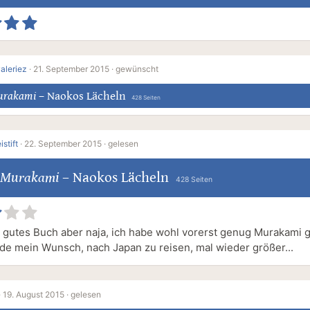
aleriez
·
21. September 2015 ·
gewünscht
urakami
–
Naokos Lächeln
428 Seiten
istift
·
22. September 2015 ·
gelesen
 Murakami
–
Naokos Lächeln
428 Seiten
 gutes Buch aber naja, ich habe wohl vorerst genug Murakami 
de mein Wunsch, nach Japan zu reisen, mal wieder größer...
·
19. August 2015 ·
gelesen