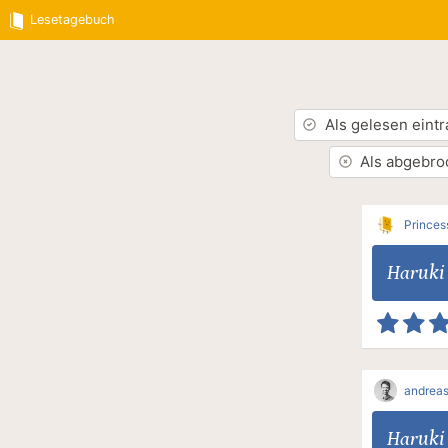
Lesetagebuch
Als gelesen eint
Als abgebro
Princes
Haruki
andreas
Haruki