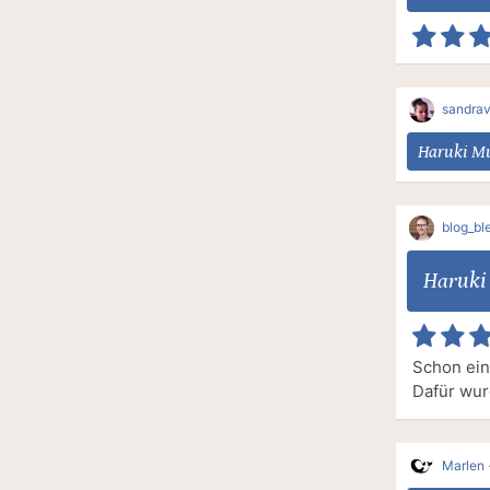
sandrav
Haruki M
blog_ble
Haruki
Schon ein
Dafür wur
Marlen