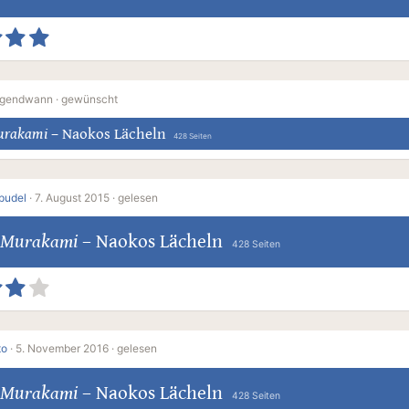
rgendwann ·
gewünscht
urakami
–
Naokos Lächeln
428 Seiten
pudel
·
7. August 2015 ·
gelesen
 Murakami
–
Naokos Lächeln
428 Seiten
to
·
5. November 2016 ·
gelesen
 Murakami
–
Naokos Lächeln
428 Seiten