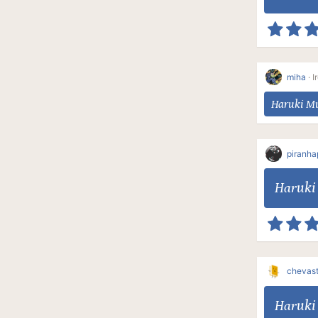
miha
·
I
Haruki M
piranha
Haruki
chevas
Haruki