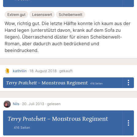
Extrem gut
Lesenswert
Scheibenwelt
Wow, richtig gut. Die letzte Hälfte konnte ich kaum aus der
Hand legen (unterstützt davon, krank auf dem Sofa zu
liegen). Überraschend düster für einen Scheibenwelt-
Roman, aber dadurch auch bedrückend und
beeindruckend.
kathriiin
·
18. August 2018 ·
gekauft
Terry Pratchett
–
Monstrous Regiment
416 Seiten
Nils
·
20. Juli 2013 ·
gelesen
Terry Pratchett
–
Monstrous Regiment
416 Seiten