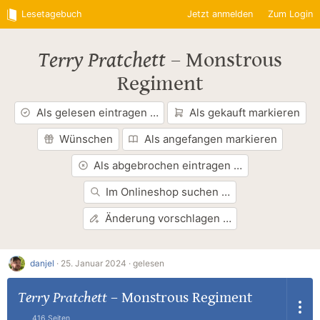
Lesetagebuch
Jetzt anmelden
Zum Login
Terry Pratchett
–
Monstrous
Regiment
Als gelesen eintragen …
Als gekauft markieren
Wünschen
Als angefangen markieren
Als abgebrochen eintragen …
Im Onlineshop suchen …
Änderung vorschlagen …
danjel
·
25. Januar 2024 ·
gelesen
Terry Pratchett
–
Monstrous Regiment
416 Seiten