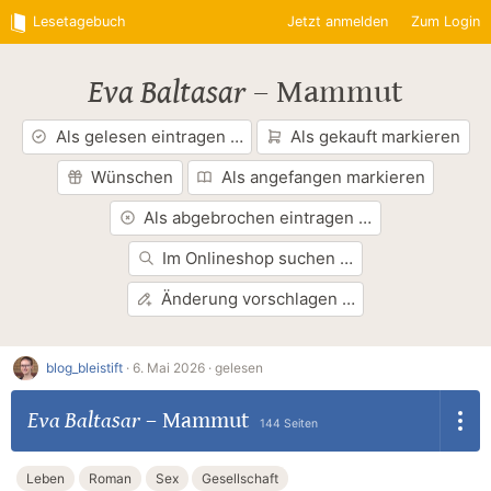
Lesetagebuch
Jetzt anmelden
Zum Login
Eva Baltasar
–
Mammut
Als gelesen eintragen …
Als gekauft markieren
Wünschen
Als angefangen markieren
Als abgebrochen eintragen …
Im Onlineshop suchen …
Änderung vorschlagen …
blog_bleistift
·
6. Mai 2026 ·
gelesen
Eva Baltasar
–
Mammut
144 Seiten
Leben
Roman
Sex
Gesellschaft