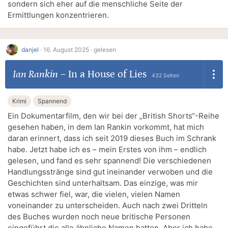
sondern sich eher auf die menschliche Seite der
Ermittlungen konzentrieren.
danjel
·
16. August 2025 ·
gelesen
Ian Rankin
–
In a House of Lies
432 Seiten
Krimi
Spannend
Ein Dokumentarfilm, den wir bei der „British Shorts“-Reihe
gesehen haben, in dem Ian Rankin vorkommt, hat mich
daran erinnert, dass ich seit 2019 dieses Buch im Schrank
habe. Jetzt habe ich es – mein Erstes von ihm – endlich
gelesen, und fand es sehr spannend! Die verschiedenen
Handlungsstränge sind gut ineinander verwoben und die
Geschichten sind unterhaltsam. Das einzige, was mir
etwas schwer fiel, war, die vielen, vielen Namen
voneinander zu unterscheiden. Auch nach zwei Dritteln
des Buches wurden noch neue britische Personen
eingeführt die alle ähnliche Namen hatten. Aber ich habe