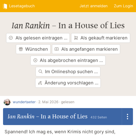
Lesetagebuch
Jetzt anmelden
Zum Login
Ian Rankin
–
In a House of Lies
Als gelesen eintragen …
Als gekauft markieren
Wünschen
Als angefangen markieren
Als abgebrochen eintragen …
Im Onlineshop suchen …
Änderung vorschlagen …
wundertaeter
·
2. Mai 2026 ·
gelesen
Ian Rankin
–
In a House of Lies
432 Seiten
Spannend! Ich mag es, wenn Krimis nicht gory sind,