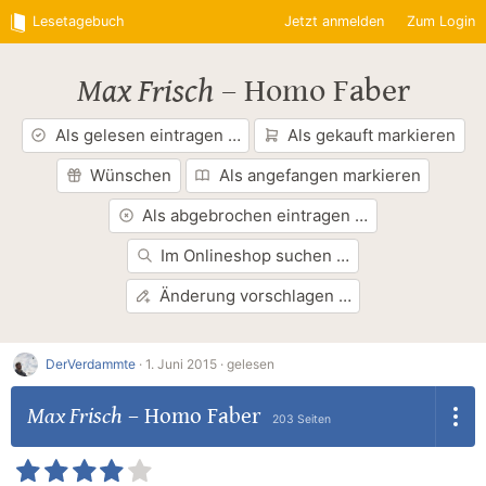
Lesetagebuch
Jetzt anmelden
Zum Login
Max Frisch
–
Homo Faber
Als gelesen eintragen …
Als gekauft markieren
Wünschen
Als angefangen markieren
Als abgebrochen eintragen …
Im Onlineshop suchen …
Änderung vorschlagen …
DerVerdammte
·
1. Juni 2015 ·
gelesen
Max Frisch
–
Homo Faber
203 Seiten