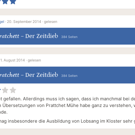
gel
·
20. September 2014 ·
gelesen
ratchett
–
Der Zeitdieb
384 Seiten
·
1. August 2014 ·
gelesen
ratchett
–
Der Zeitdieb
384 Seiten
ut gefallen. Allerdings muss ich sagen, dass ich manchmal bei d
 Übersetzungen von Prattchet Mühe habe ganz zu verstehen, 
nde.
mag insbesondere die Ausbildung von Lobsang im Kloster sehr 