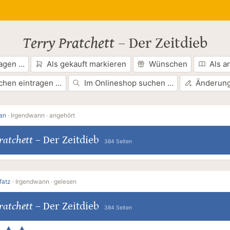
Terry Pratchett
–
Der Zeitdieb
ragen …
Als gekauft markieren
Wünschen
Als a
chen eintragen …
Im Onlineshop suchen …
Änderung
an
·
Irgendwann ·
angehört
ratchett
–
Der Zeitdieb
384 Seiten
fatz
·
Irgendwann ·
gelesen
ratchett
–
Der Zeitdieb
384 Seiten