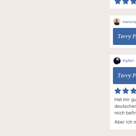
marsvo
Terry P
Kipfarl
Terry P
Hat mir g
deutschen
mich befi
Aber ich 