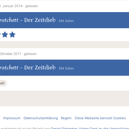
9. Januar 2014 ·
gelesen
ratchett
–
Der Zeitdieb
384 Seiten
Oktober 2011 ·
gelesen
ratchett
–
Der Zeitdieb
384 Seiten
elt
Impressum
Datenschutzerklärung
Regeln
Diese Webseite benutzt Cookies
Lesetagebuch ist ein Projekt von
Daniel Diekmeier
.
Vielen Dank an alle Unterstütze