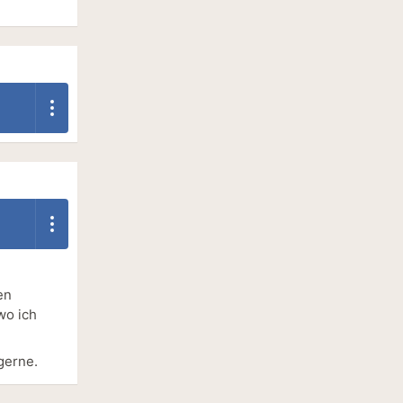
en
wo ich
gerne.