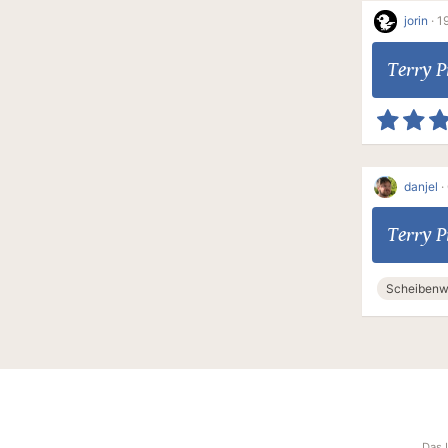
jorin
·
1
Terry P
danjel
·
Terry P
Scheibenw
Das 