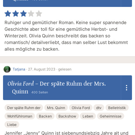
Ruhiger und gemütlicher Roman. Keine super spannende
Geschichte aber toll für eine gemütliche Herbst- und
Winterzeit. Olivia Quinn beschreibt das backen so
romantisch/ detailverliebt, dass man selber Lust bekommt
alles mögliche zu backen.
Tatjana
·
27. August 2023 ·
gelesen
Olivia Ford
–
Der späte Ruhm der Mrs.
Quinn
400 Seiten
Der späte Ruhm der
Mrs. Quinn
Olivia Ford
dtv
Belletristik
Wohlfühlroman
Backen
Backshow
Leben
Geheimnisse
Liebe
Jennifer „Jenny“ Quinn ist siebenundsiebzig Jahre alt und