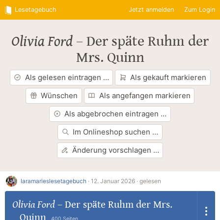
Lesetagebuch
Jetzt anmelden
Zum Login
Olivia Ford
–
Der späte Ruhm der
Mrs. Quinn
Als gelesen eintragen …
Als gekauft markieren
Wünschen
Als angefangen markieren
Als abgebrochen eintragen …
Im Onlineshop suchen …
Änderung vorschlagen …
laramarieslesetagebuch
·
12. Januar 2026 ·
gelesen
Olivia Ford
–
Der späte Ruhm der Mrs.
Quinn
400 Seiten