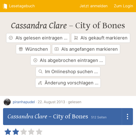
Lesetagebuch
Jetzt anmelden
Zum Login
Cassandra Clare
–
City of Bones
Als gelesen eintragen …
Als gekauft markieren
Wünschen
Als angefangen markieren
Als abgebrochen eintragen …
Im Onlineshop suchen …
Änderung vorschlagen …
piranhapudel
·
22. August 2013 ·
gelesen
Cassandra Clare
–
City of Bones
512 Seiten