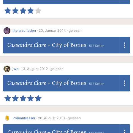
literalschaden
·
20. Januar 2014 ·
gelesen
Cassandra Clare
–
City of Bones
512 Seiten
jwb
·
13. August 2012 ·
gelesen
Cassandra Clare
–
City of Bones
512 Seiten
Romanfresser
·
26. August 2013 ·
gelesen
Cassandra Clare
–
City of Bones