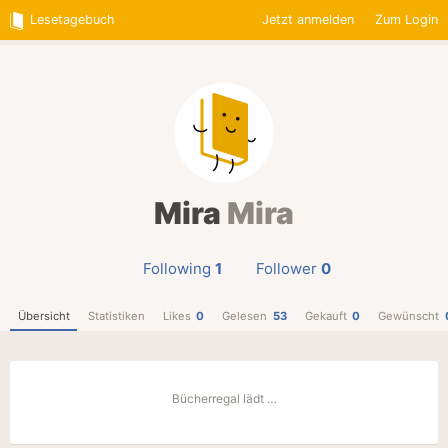
Lesetagebuch
Jetzt anmelden
Zum Login
Mira
Mira
Following
1
Follower
0
Übersicht
Statistiken
Likes
0
Gelesen
53
Gekauft
0
Gewünscht
Bücherregal lädt …