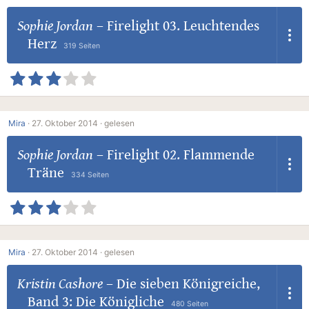
Sophie Jordan
–
Firelight 03. Leuchtendes
Herz
319 Seiten
Mira
·
27. Oktober 2014 ·
gelesen
Sophie Jordan
–
Firelight 02. Flammende
Träne
334 Seiten
Mira
·
27. Oktober 2014 ·
gelesen
Kristin Cashore
–
Die sieben Königreiche,
Band 3: Die Königliche
480 Seiten