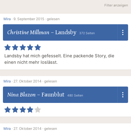
Filter anzeigen
Mira
·
9. September 2015 ·
gelesen
Christine Millman
–
Landsby
372 Seiten
Landsby hat mich gefesselt. Eine packende Story, die
einen nicht mehr loslässt.
Mira
·
27. Oktober 2014 ·
gelesen
Nina Blazon
–
Faunblut
480 Seiten
Mira
·
27. Oktober 2014 ·
gelesen