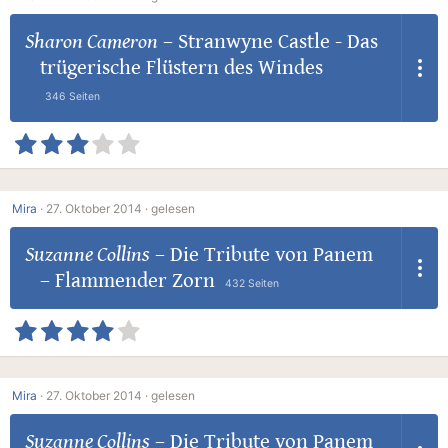
Sharon Cameron
–
Stranwyne Castle - Das
trügerische Flüstern des Windes
346 Seiten
Mira
·
27. Oktober 2014 ·
gelesen
Suzanne Collins
–
Die Tribute von Panem
– Flammender Zorn
432 Seiten
Mira
·
27. Oktober 2014 ·
gelesen
Suzanne Collins
–
Die Tribute von Panem