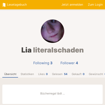
Lesetagebuch
Jetzt anmelden
Zum Login
Lia
literalschaden
Following
3
Follower
4
Übersicht
Statistiken
Likes
0
Gelesen
54
Gekauft
0
Gewünscht
Bücherregal lädt …