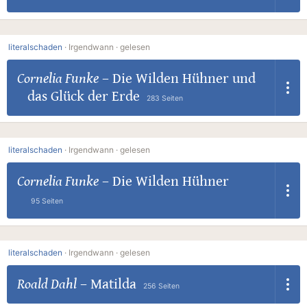
literalschaden
·
Irgendwann ·
gelesen
Cornelia Funke
–
Die Wilden Hühner und
das Glück der Erde
283 Seiten
literalschaden
·
Irgendwann ·
gelesen
Cornelia Funke
–
Die Wilden Hühner
95 Seiten
literalschaden
·
Irgendwann ·
gelesen
Roald Dahl
–
Matilda
256 Seiten