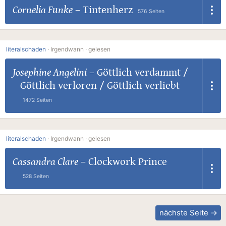
Cornelia Funke
–
Tintenherz
576 Seiten
literalschaden
·
Irgendwann ·
gelesen
Josephine Angelini
–
Göttlich verdammt /
Göttlich verloren / Göttlich verliebt
1472 Seiten
literalschaden
·
Irgendwann ·
gelesen
Cassandra Clare
–
Clockwork Prince
528 Seiten
nächste Seite →