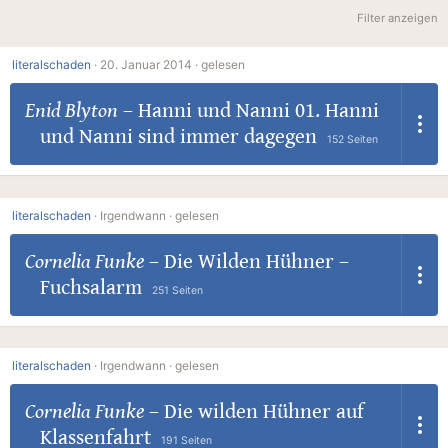
Filter anzeigen
literalschaden
·
20. Januar 2014 ·
gelesen
Enid Blyton
–
Hanni und Nanni 01. Hanni
und Nanni sind immer dagegen
152 Seiten
literalschaden
·
Irgendwann ·
gelesen
Cornelia Funke
–
Die Wilden Hühner –
Fuchsalarm
251 Seiten
literalschaden
·
Irgendwann ·
gelesen
Cornelia Funke
–
Die wilden Hühner auf
Klassenfahrt
191 Seiten