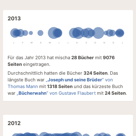
2013
J
F
M
A
M
J
J
A
S
O
N
D
J
Für das Jahr 2013 hat mischa
28 Bücher
mit
9076
Seiten
eingetragen.
Durchschnittlich hatten die Bücher
324 Seiten
. Das
längste Buch war
„
Joseph und seine Brüder
“ von
Thomas Mann
mit
1318 Seiten
und das kürzeste Buch
war
„
Bücherwahn
“ von Gustave Flaubert
mit
24 Seiten
.
2012