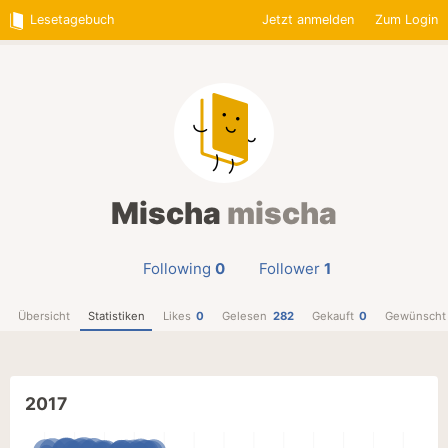
Lesetagebuch
Jetzt anmelden
Zum Login
Mischa
mischa
Following
0
Follower
1
Übersicht
Statistiken
Likes
0
Gelesen
282
Gekauft
0
Gewünscht
2017