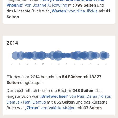
Phoenix
“ von Joanne K. Rowling
mit
799 Seiten
und
das kürzeste Buch war
„
Warten
“ von Nina Jäckle
mit
41
Seiten
.
2014
J
F
M
A
M
J
J
A
S
O
N
D
J
Für das Jahr 2014 hat mischa
54 Bücher
mit
13377
Seiten
eingetragen.
Durchschnittlich hatten die Bücher
248 Seiten
. Das
längste Buch war
„
Briefwechsel
“ von Paul Celan / Klaus
Demus / Nani Demus
mit
652 Seiten
und das kürzeste
Buch war
„
Zitrus
“ von Valérie Mréjen
mit
67 Seiten
.