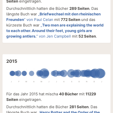
Seiten
eingetragen.
Durchschnittlich hatten die Bücher
289 Seiten
. Das
längste Buch war
„
Briefwechsel mit den rheinischen
Freunden
“ von Paul Celan
mit
772 Seiten
und das
kürzeste Buch war
„
Two men are explaining the world
to each other. Around their feet, young girls are
growing antlers.
“ von Jen Campbell
mit
52 Seiten
.
2015
J
F
M
A
M
J
J
A
S
O
N
D
J
Für das Jahr 2015 hat mischa
40 Bücher
mit
11229
Seiten
eingetragen.
Durchschnittlich hatten die Bücher
281 Seiten
. Das
längste Buch war
„
Harry Potter and the Order of the