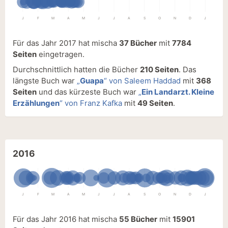
J
F
M
A
M
J
J
A
S
O
N
D
J
Für das Jahr 2017 hat mischa
37 Bücher
mit
7784
Seiten
eingetragen.
Durchschnittlich hatten die Bücher
210 Seiten
. Das
längste Buch war
„
Guapa
“ von Saleem Haddad
mit
368
Seiten
und das kürzeste Buch war
„
Ein Landarzt. Kleine
Erzählungen
“ von Franz Kafka
mit
49 Seiten
.
2016
J
F
M
A
M
J
J
A
S
O
N
D
J
Für das Jahr 2016 hat mischa
55 Bücher
mit
15901