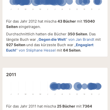
J
F
M
A
M
J
J
A
S
O
N
D
J
Für das Jahr 2012 hat mischa
43 Bücher
mit
15040
Seiten
eingetragen.
Durchschnittlich hatten die Bücher
350 Seiten
. Das
längste Buch war
„
Gegen die Welt
“ von Jan Brandt
mit
927 Seiten
und das kürzeste Buch war
„
Engagiert
Euch!
“ von Stéphane Hessel
mit
64 Seiten
.
2011
J
F
M
A
M
J
J
A
S
O
N
D
J
Für das Jahr 2011 hat mischa
25 Bücher
mit
7364