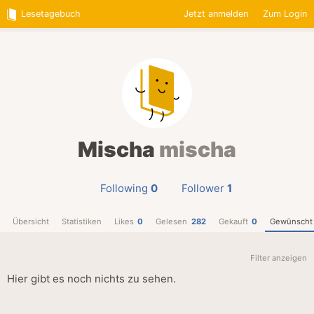
Lesetagebuch
Jetzt anmelden
Zum Login
Mischa
mischa
Following
0
Follower
1
Übersicht
Statistiken
Likes
0
Gelesen
282
Gekauft
0
Gewünscht
Filter anzeigen
Hier gibt es noch nichts zu sehen.