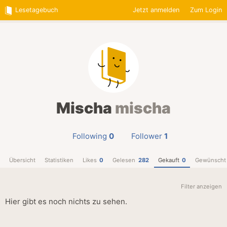
Lesetagebuch
Jetzt anmelden
Zum Login
Mischa
mischa
Following
0
Follower
1
Übersicht
Statistiken
Likes
0
Gelesen
282
Gekauft
0
Gewünscht
Filter anzeigen
Hier gibt es noch nichts zu sehen.