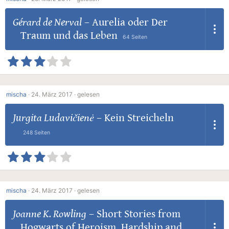
Gérard de Nerval
–
Aurelia oder Der
Traum und das Leben
64 Seiten
mischa
·
24. März 2017 ·
gelesen
Jurgita Ludavičienė
–
Kein Streicheln
248 Seiten
mischa
·
24. März 2017 ·
gelesen
Joanne K. Rowling
–
Short Stories from
Hogwarts of Heroism, Hardship and