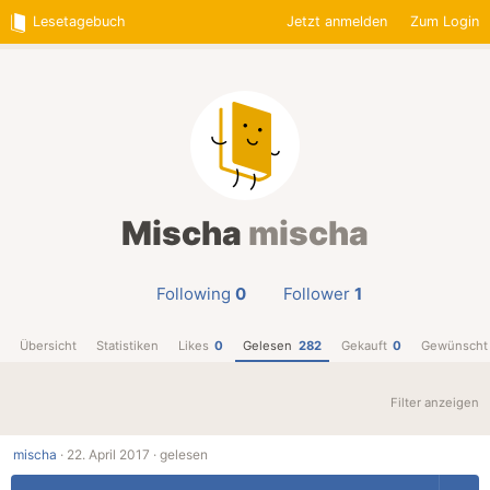
Lesetagebuch
Jetzt anmelden
Zum Login
Mischa
mischa
Following
0
Follower
1
Übersicht
Statistiken
Likes
0
Gelesen
282
Gekauft
0
Gewünscht
Filter anzeigen
mischa
·
22. April 2017 ·
gelesen