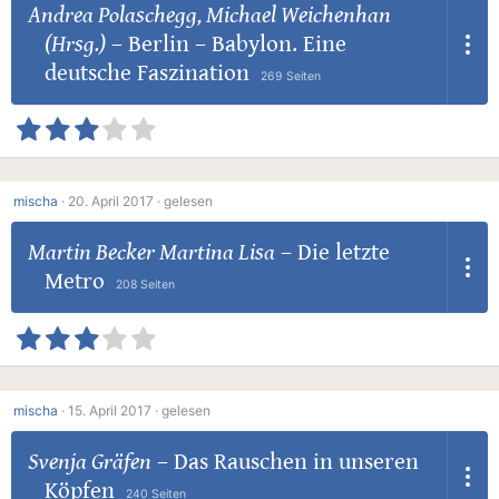
Andrea Polaschegg, Michael Weichenhan
(Hrsg.)
–
Berlin – Babylon. Eine
deutsche Faszination
269 Seiten
mischa
·
20. April 2017 ·
gelesen
Martin Becker Martina Lisa
–
Die letzte
Metro
208 Seiten
mischa
·
15. April 2017 ·
gelesen
Svenja Gräfen
–
Das Rauschen in unseren
Köpfen
240 Seiten