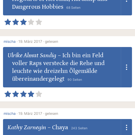
Dangerous Hobbies
68 Seiten
mischa
·
19. März 2017 ·
gelesen
Ulrike Almut Sandig
–
Ich bin ein Feld
voller Raps verstecke die Rehe und
leuchte wie dreizehn Ölgemälde
übereinandergelegt
90 Seiten
mischa
·
19. März 2017 ·
gelesen
Kathy Zarnegin
–
Chaya
243 Seiten