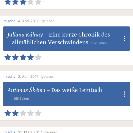
mischa
·
4. April 2017 ·
gelesen
Juliana Kálnay
–
Eine kurze Chronik des
allmählichen Verschwindens
192 Seiten
mischa
·
2. April 2017 ·
gelesen
Antanas Škėma
–
Das weiße Leintuch
255 Seiten
mischa
·
25. März 2017 ·
gelesen