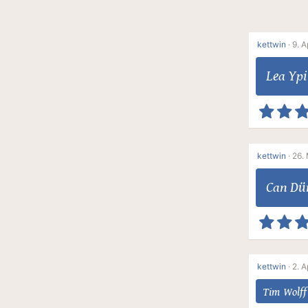
kettwin
·
9. A
Lea Ypi
kettwin
·
26.
Can Dü
kettwin
·
2. A
Tim Wolff