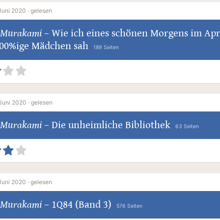
Juni 2020 ·
gelesen
 Murakami
–
Wie ich eines schönen Morgens im Apr
100%ige Mädchen sah
189 Seiten
Juni 2020 ·
gelesen
 Murakami
–
Die unheimliche Bibliothek
63 Seiten
Juni 2020 ·
gelesen
 Murakami
–
1Q84 (Band 3)
576 Seiten