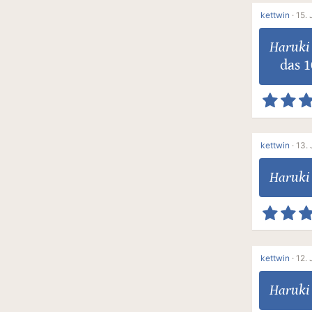
kettwin
·
15. 
Haruki
das 
kettwin
·
13. 
Haruki
kettwin
·
12. 
Haruki