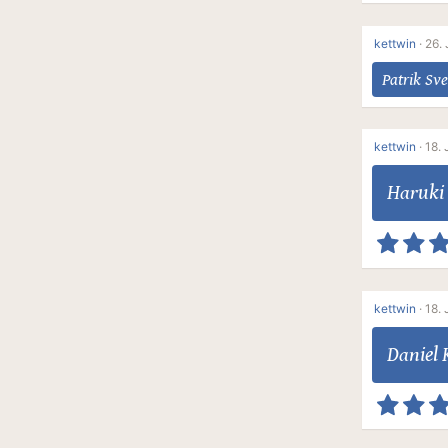
kettwin
·
26. 
Patrik Sv
kettwin
·
18. 
Haruki
kettwin
·
18. 
Daniel