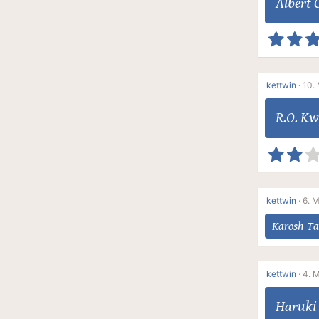
Albert
kettwin
·
10. 
R.O. K
kettwin
·
6. M
Karosh T
kettwin
·
4. M
Haruki