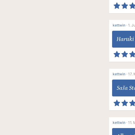
kettwin
·
1. J
Haruki
kettwin
·
17. 
Saša St
kettwin
·
11. 