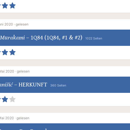
uni 2020 ·
gelesen
 Murakami
–
1Q84 (1Q84, #1 & #2)
1022 Seiten
Mai 2020 ·
gelesen
anišić
–
HERKUNFT
360 Seiten
Mai 2020 ·
gelesen