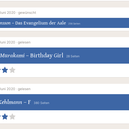
Juni 2020 ·
gewünscht
ensson
–
Das Evangelium der Aale
256 Seiten
Juni 2020 ·
gelesen
 Murakami
–
Birthday Girl
28 Seiten
Juni 2020 ·
gelesen
 Kehlmann
–
F
380 Seiten