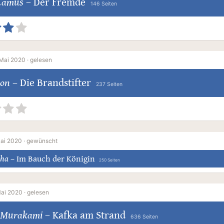
 Camus
–
Der Fremde
146 Seiten
Mai 2020 ·
gelesen
won
–
Die Brandstifter
237 Seiten
ai 2020 ·
gewünscht
aha
–
Im Bauch der Königin
250 Seiten
ai 2020 ·
gelesen
 Murakami
–
Kafka am Strand
636 Seiten