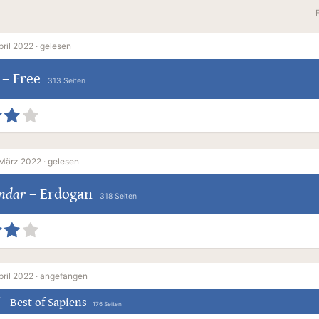
pril 2022 ·
gelesen
–
Free
313 Seiten
 März 2022 ·
gelesen
ndar
–
Erdogan
318 Seiten
pril 2022 ·
angefangen
–
Best of Sapiens
176 Seiten