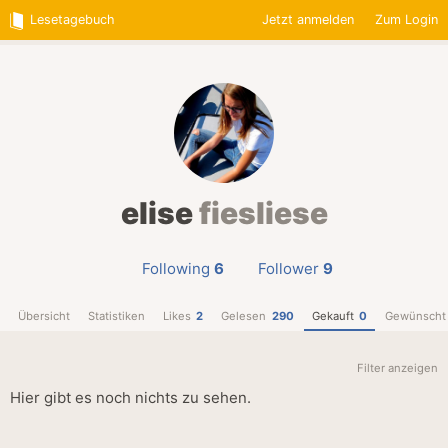
Lesetagebuch
Jetzt anmelden
Zum Login
elise
fiesliese
Following
6
Follower
9
Übersicht
Statistiken
Likes
2
Gelesen
290
Gekauft
0
Gewünscht
Filter anzeigen
Hier gibt es noch nichts zu sehen.