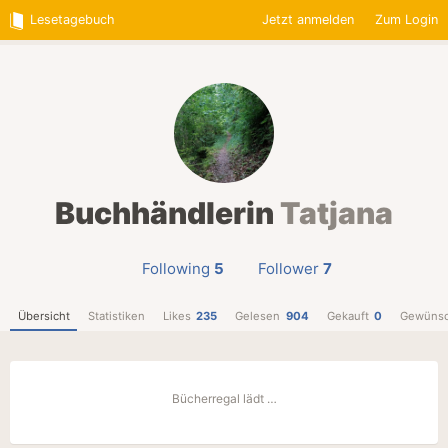
Lesetagebuch
Jetzt anmelden
Zum Login
Buchhändlerin
Tatjana
Following
5
Follower
7
Übersicht
Statistiken
Likes
235
Gelesen
904
Gekauft
0
Gewünsc
Bücherregal lädt …