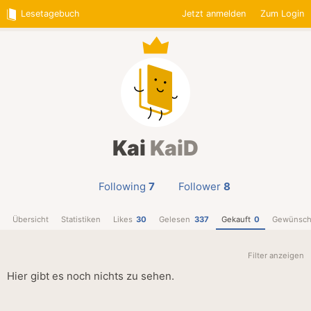
Lesetagebuch
Jetzt anmelden
Zum Login
Kai
KaiD
Following
7
Follower
8
Übersicht
Statistiken
Likes
30
Gelesen
337
Gekauft
0
Gewünsch
Filter anzeigen
Hier gibt es noch nichts zu sehen.