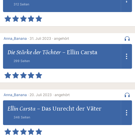
312 Seiten
Anna_Banana
·
31. Juli 2023 ·
angehört
Die Stärke der Töchter
–
Ellin Carsta
299 Seiten
Anna_Banana
·
20. Juli 2023 ·
angehört
Ellin Carsta
–
Das Unrecht der Väter
346 Seiten