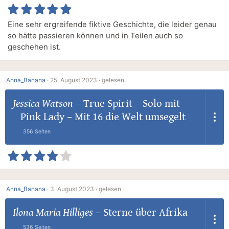
Eine sehr ergreifende fiktive Geschichte, die leider genau
so hätte passieren können und in Teilen auch so
geschehen ist.
Anna_Banana
·
25. August 2023 ·
gelesen
Jessica Watson
–
True Spirit – Solo mit
Pink Lady – Mit 16 die Welt umsegelt
356 Seiten
Anna_Banana
·
3. August 2023 ·
gelesen
Ilona Maria Hilliges
–
Sterne über Afrika
536 Seiten