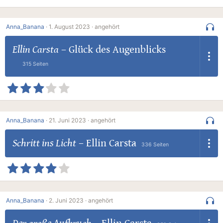
Anna_Banana
·
1. August 2023 ·
angehört
Ellin Carsta
–
Glück des Augenblicks
315 Seiten
Anna_Banana
·
21. Juni 2023 ·
angehört
Schritt ins Licht
–
Ellin Carsta
336 Seiten
Anna_Banana
·
2. Juni 2023 ·
angehört