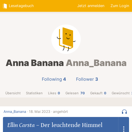
Lesetagebuch
Jetzt anmelden
Zum Login
Anna Banana
Anna_Banana
Following
4
Follower
3
Übersicht
Statistiken
Likes
0
Gelesen
70
Gekauft
0
Gewünscht
Anna_Banana
·
18. Mai 2023 ·
angehört
Ellin Carsta
–
Der leuchtende Himmel