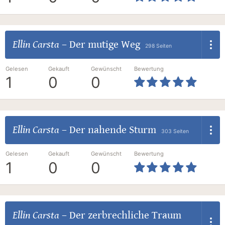
Ellin Carsta
–
Der mutige Weg
298 Seiten
Gelesen
Gekauft
Gewünscht
Bewertung
1
0
0
Ellin Carsta
–
Der nahende Sturm
303 Seiten
Gelesen
Gekauft
Gewünscht
Bewertung
1
0
0
Ellin Carsta
–
Der zerbrechliche Traum