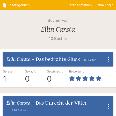
Lesetagebuch
Jetzt anmelden
Zum Login
Bücher von
Ellin Carsta
10 Bücher
Ellin Carsta
–
Das bedrohte Glück
280 Seiten
Gelesen
Gekauft
Gewünscht
Bewertung
1
0
0
Ellin Carsta
–
Das Unrecht der Väter
346 Seiten