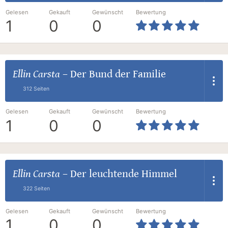
Gelesen
Gekauft
Gewünscht
Bewertung
1
0
0
Ellin Carsta
–
Der Bund der Familie
312 Seiten
Gelesen
Gekauft
Gewünscht
Bewertung
1
0
0
Ellin Carsta
–
Der leuchtende Himmel
322 Seiten
Gelesen
Gekauft
Gewünscht
Bewertung
1
0
0