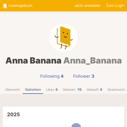
Lesetagebuch
Jetzt anmelden
Zum Login
Anna Banana
Anna_Banana
Following
4
Follower
3
Übersicht
Statistiken
Likes
0
Gelesen
70
Gekauft
0
Gewünscht
2025