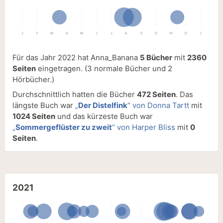
J
F
M
A
M
J
J
A
S
O
N
D
J
Für das Jahr 2022 hat Anna_Banana
5 Bücher
mit
2360
Seiten
eingetragen.
(3 normale Bücher und 2
Hörbücher.)
Durchschnittlich hatten die Bücher
472 Seiten
. Das
längste Buch war
„
Der Distelfink
“ von Donna Tartt
mit
1024 Seiten
und das kürzeste Buch war
„
Sommergeflüster zu zweit
“ von Harper Bliss
mit
0
Seiten
.
2021