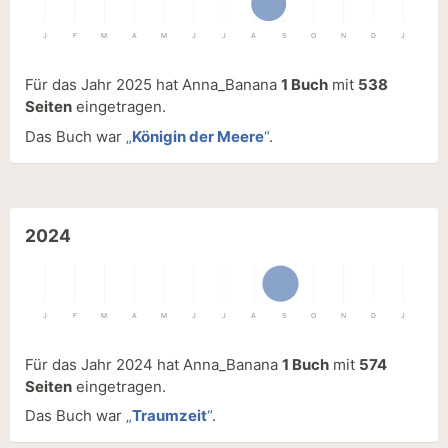
J
F
M
A
M
J
J
A
S
O
N
D
J
Für das Jahr 2025 hat Anna_Banana
1 Buch
mit
538
Seiten
eingetragen.
Das Buch war
„
Königin der Meere
“
.
2024
J
F
M
A
M
J
J
A
S
O
N
D
J
Für das Jahr 2024 hat Anna_Banana
1 Buch
mit
574
Seiten
eingetragen.
Das Buch war
„
Traumzeit
“
.