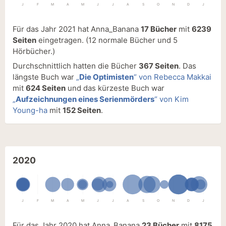
J
F
M
A
M
J
J
A
S
O
N
D
J
Für das Jahr 2021 hat Anna_Banana
17 Bücher
mit
6239
Seiten
eingetragen.
(12 normale Bücher und 5
Hörbücher.)
Durchschnittlich hatten die Bücher
367 Seiten
. Das
längste Buch war
„
Die Optimisten
“ von Rebecca Makkai
mit
624 Seiten
und das kürzeste Buch war
„
Aufzeichnungen eines Serienmörders
“ von Kim
Young-ha
mit
152 Seiten
.
2020
J
F
M
A
M
J
J
A
S
O
N
D
J
Für das Jahr 2020 hat Anna_Banana
23 Bücher
mit
8175