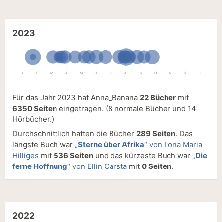
2023
J
F
M
A
M
J
J
A
S
O
N
D
J
Für das Jahr 2023 hat Anna_Banana
22 Bücher
mit
6350 Seiten
eingetragen.
(8 normale Bücher und 14
Hörbücher.)
Durchschnittlich hatten die Bücher
289 Seiten
. Das
längste Buch war
„
Sterne über Afrika
“ von Ilona Maria
Hilliges
mit
536 Seiten
und das kürzeste Buch war
„
Die
ferne Hoffnung
“ von Ellin Carsta
mit
0 Seiten
.
2022