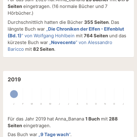
Seiten
eingetragen.
(16 normale Bücher und 7
Hörbücher.)
Durchschnittlich hatten die Bücher
355 Seiten
. Das
längste Buch war
„
Die Chroniken der Elfen - Elfenblut
(Bd. 1)
“ von Wolfgang Hohlbein
mit
764 Seiten
und das
kürzeste Buch war
„
Novecento
“ von Alessandro
Baricco
mit
82 Seiten
.
2019
J
F
M
A
M
J
J
A
S
O
N
D
J
Für das Jahr 2019 hat Anna_Banana
1 Buch
mit
288
Seiten
eingetragen.
Das Buch war
„
9 Tage wach
“
.