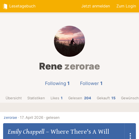
Lesetagebuch
Jetzt anmelden
Zum Login
Rene
zerorae
Following
1
Follower
1
Übersicht
Statistiken
Likes
1
Gelesen
204
Gekauft
15
Gewünsch
zerorae
·
17. April 2026 ·
gelesen
Emily Chappell
–
Where There's A Will