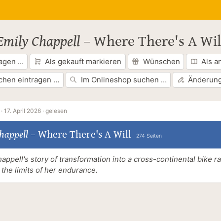
Emily Chappell
–
Where There's A Wil
ragen …
Als gekauft markieren
Wünschen
Als a
chen eintragen …
Im Onlineshop suchen …
Änderung
·
17. April 2026 ·
gelesen
happell
–
Where There's A Will
274 Seiten
appell's story of transformation into a cross-continental bike ra
the limits of her endurance.