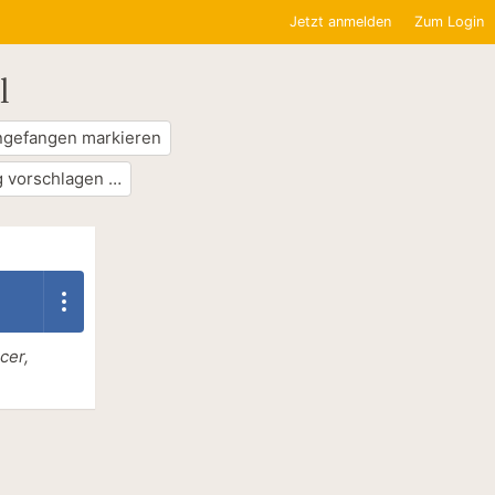
Jetzt anmelden
Zum Login
l
ngefangen markieren
 vorschlagen …
cer,