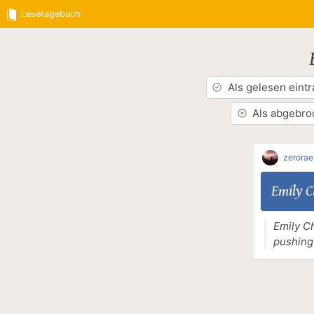
Lesetagebuch
Als gelesen eint
Als abgebro
zerorae
Emily C
Emily Ch
pushing 