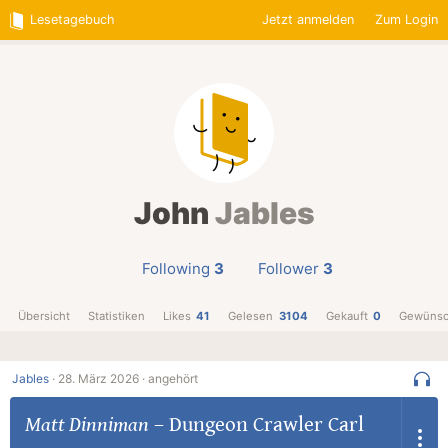
Lesetagebuch
Jetzt anmelden
Zum Login
John
Jables
Following
3
Follower
3
Übersicht
Statistiken
Likes
41
Gelesen
3104
Gekauft
0
Gewünsc
Jables
·
28. März 2026 ·
angehört
Matt Dinniman
–
Dungeon Crawler Carl