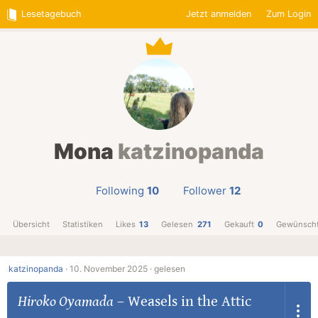
Lesetagebuch
Jetzt anmelden
Zum Login
Mona
katzinopanda
Following
10
Follower
12
Übersicht
Statistiken
Likes
13
Gelesen
271
Gekauft
0
Gewünsch
katzinopanda
·
10. November 2025 ·
gelesen
Hiroko Oyamada
–
Weasels in the Attic