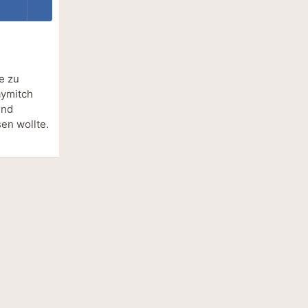
e zu
aymitch
und
en wollte.