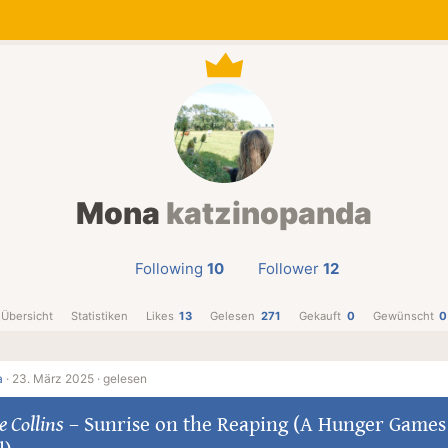
Mona
katzinopanda
Following
10
Follower
12
Übersicht
Statistiken
Likes
13
Gelesen
271
Gekauft
0
Gewünscht
0
a
·
23. März 2025 ·
gelesen
 Collins
–
Sunrise on the Reaping (A Hunger Games