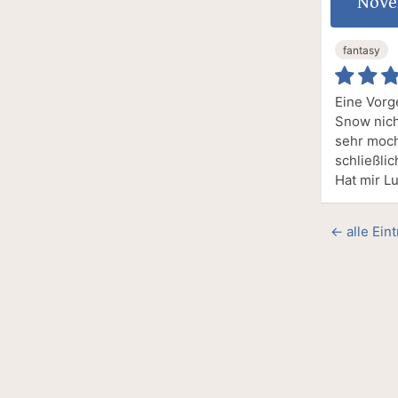
Nove
fantasy
Eine Vorg
Snow nich
sehr moch
schließli
Hat mir Lu
← alle Ein