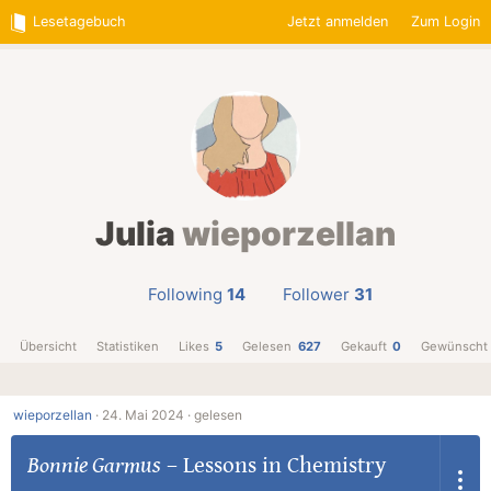
Lesetagebuch
Jetzt anmelden
Zum Login
Julia
wieporzellan
Following
14
Follower
31
Übersicht
Statistiken
Likes
5
Gelesen
627
Gekauft
0
Gewünscht
wieporzellan
·
24. Mai 2024 ·
gelesen
Bonnie Garmus
–
Lessons in Chemistry