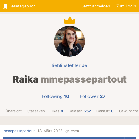
Lesetagebuch
Jetzt anmelden
Zum Login
lieblinsfehler.de
Raika
mmepassepartout
Following
10
Follower
27
Übersicht
Statistiken
Likes
8
Gelesen
252
Gekauft
0
Gewünscht
mmepassepartout
·
18. März 2023 ·
gelesen