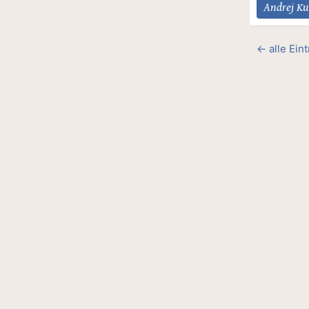
Andrej K
← alle Ein