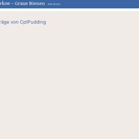
urkow
–
Graue Bienen
448 Seiten
träge von CptPudding