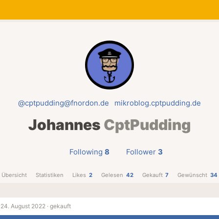
@cptpudding@fnordon.de
mikroblog.cptpudding.de
Johannes
CptPudding
Following
8
Follower
3
Übersicht
Statistiken
Likes
2
Gelesen
42
Gekauft
7
Gewünscht
34
·
24. August 2022 ·
gekauft