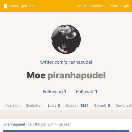
Lesetagebuch
Jetzt anmelden
Zum Login
twitter.com/piranhapudel
Moe
piranhapudel
Following
1
Follower
1
Übersicht
Statistiken
Likes
0
Gelesen
1224
Gekauft
0
Gewünsch
piranhapudel
·
19. Oktober 2014 ·
gelesen