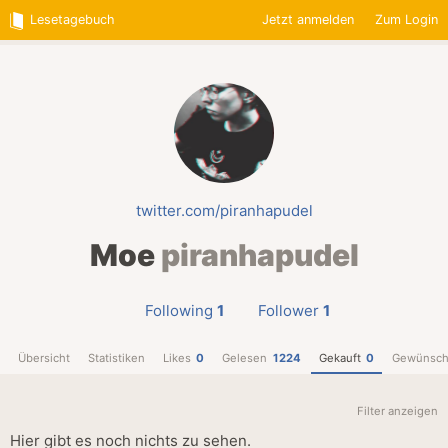
Lesetagebuch
Jetzt anmelden
Zum Login
twitter.com/piranhapudel
Moe
piranhapudel
Following
1
Follower
1
Übersicht
Statistiken
Likes
0
Gelesen
1224
Gekauft
0
Gewünsch
Filter anzeigen
Hier gibt es noch nichts zu sehen.