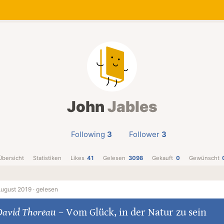
John
Jables
Following
3
Follower
3
Übersicht
Statistiken
Likes
41
Gelesen
3098
Gekauft
0
Gewünscht
August 2019 ·
gelesen
David Thoreau
–
Vom Glück, in der Natur zu sein