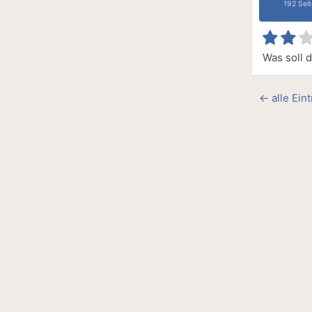
192 Sei
Was soll 
← alle Ein