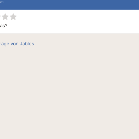
ten
das?
träge von Jables